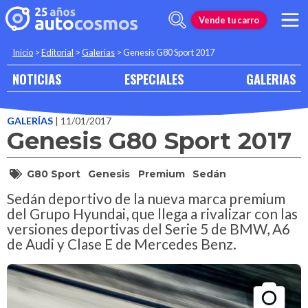
Vende tu carro
Inicio
>
Editorial
>
Galerias
>
Genesis G80 Sport 2017
NOTICIAS
ESPECIALES
GALERIAS
GALERÍAS
| 11/01/2017
Genesis G80 Sport 2017
G80 Sport
Genesis
Premium
Sedán
Sedán deportivo de la nueva marca premium
del Grupo Hyundai, que llega a rivalizar con las
versiones deportivas del Serie 5 de BMW, A6
de Audi y Clase E de Mercedes Benz.