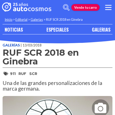
Vende tu carro
Inicio
>
Editorial
>
Galerias
>
RUF SCR 2018 en Ginebra
NOTICIAS
ESPECIALES
GALERIAS
GALERÍAS
| 13/03/2018
RUF SCR 2018 en
Ginebra
911
RUF
SCR
Una de las grandes personalizaciones de la
marca germana.