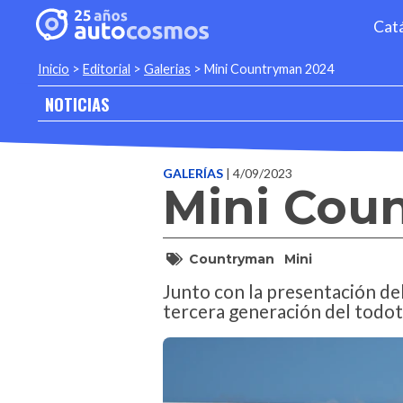
Cat
Inicio
>
Editorial
>
Galerias
>
Mini Countryman 2024
NOTICIAS
GALERÍAS
| 4/09/2023
Mini Cou
Countryman
Mini
Junto con la presentación de
tercera generación del todot