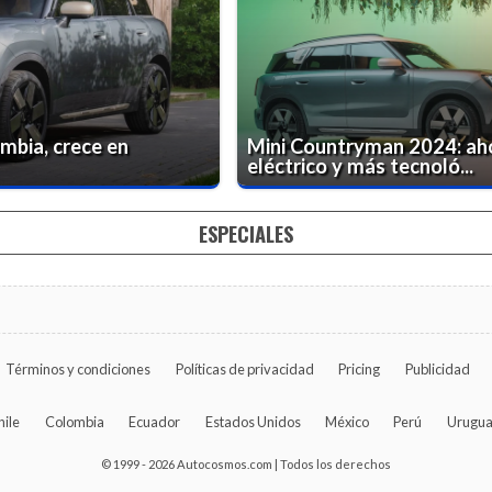
mbia, crece en
Mini Countryman 2024: ah
eléctrico y más tecnoló...
ESPECIALES
Términos y condiciones
Políticas de privacidad
Pricing
Publicidad
hile
Colombia
Ecuador
Estados Unidos
México
Perú
Urugu
© 1999 - 2026 Autocosmos.com | Todos los derechos