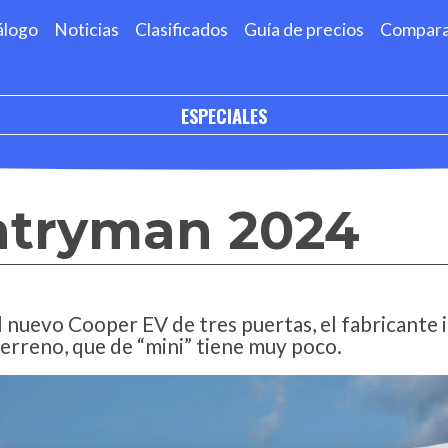
álogo
Noticias
Clasificados
Guía de precios
Compar
ESPECIALES
ntryman 2024
l nuevo Cooper EV de tres puertas, el fabricante 
erreno, que de “mini” tiene muy poco.