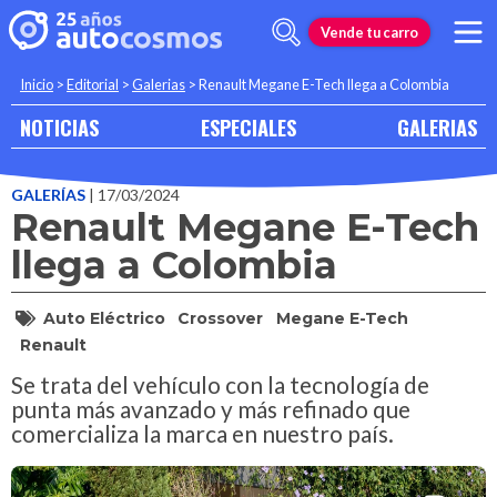
Vende tu carro
Inicio
>
Editorial
>
Galerias
>
Renault Megane E-Tech llega a Colombia
NOTICIAS
ESPECIALES
GALERIAS
GALERÍAS
| 17/03/2024
Renault Megane E-Tech
llega a Colombia
Auto Eléctrico
Crossover
Megane E-Tech
Renault
Se trata del vehículo con la tecnología de
punta más avanzado y más refinado que
comercializa la marca en nuestro país.