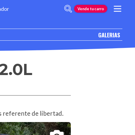
ador
Vende tu carro
GALERIAS
2.0L
s referente de libertad.