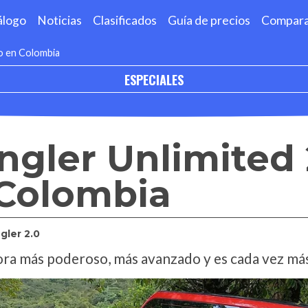
álogo
Noticias
Clasificados
Guía de precios
Compar
o en Colombia
ESPECIALES
gler Unlimited 
 Colombia
gler 2.0
hora más poderoso, más avanzado y es cada vez má