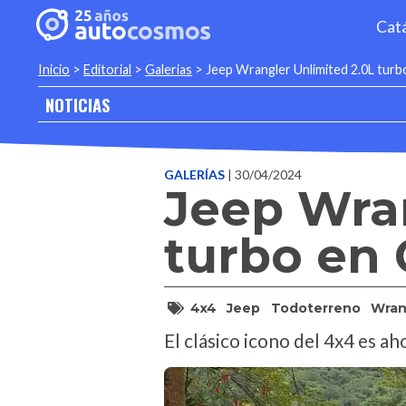
Cat
Inicio
>
Editorial
>
Galerias
>
Jeep Wrangler Unlimited 2.0L turb
NOTICIAS
GALERÍAS
| 30/04/2024
Jeep Wran
turbo en
4x4
Jeep
Todoterreno
Wran
El clásico icono del 4x4 es a