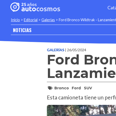
Cat
Inicio
>
Editorial
>
Galerias
>
Ford Bronco Wildtrak - Lanzamien
NOTICIAS
GALERÍAS
| 26/05/2024
Ford Bron
Lanzamie
Bronco
Ford
SUV
Esta camioneta tiene un perfi