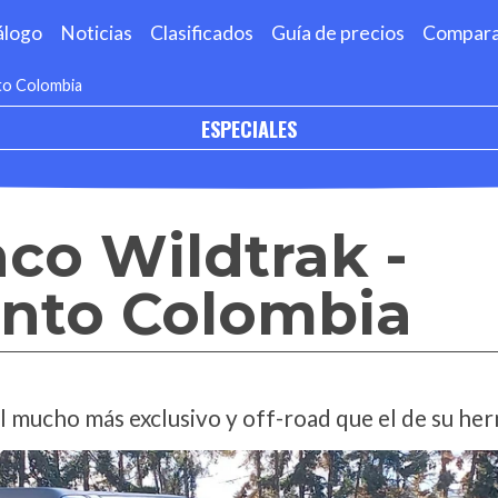
álogo
Noticias
Clasificados
Guía de precios
Compar
to Colombia
ESPECIALES
co Wildtrak -
nto Colombia
l mucho más exclusivo y off-road que el de su he