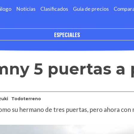
álogo
Noticias
Clasificados
Guía de precios
Compar
ESPECIALES
mny 5 puertas a
zuki
Todoterreno
como su hermano de tres puertas, pero ahora con 