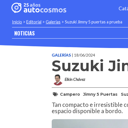
Cat
Inicio
>
Editorial
>
Galerias
>
Suzuki Jimny 5 puertas a prueba
NOTICIAS
GALERÍAS
| 18/06/2024
Suzuki Ji
Elkin Chávez
Campero
Jimny 5 Puertas
Su
Tan compacto e irresistible 
espacio disponible a bordo.