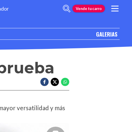
ador
Vende tu carro
GALERIAS
 prueba
mayor versatilidad y más