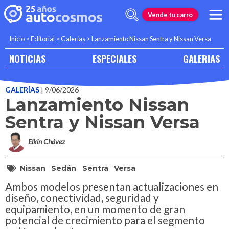
Vende tu carro
Inicio
>
Editorial
>
Galerias
>
Lanzamiento Nissan Sentra y Nissan Versa
NOTICIAS
ESPECIALES
GALERIAS
GALERÍAS
| 9/06/2026
Lanzamiento Nissan
Sentra y Nissan Versa
Elkin Chávez
Nissan
Sedán
Sentra
Versa
Ambos modelos presentan actualizaciones en
diseño, conectividad, seguridad y
equipamiento, en un momento de gran
potencial de crecimiento para el segmento